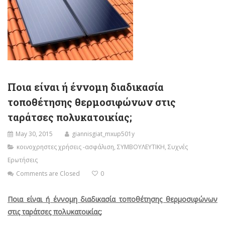
Ποια είναι ή έννομη διαδικασία
τοποθέτησης θερμοσιφώνων στις
ταράτσες πολυκατοικίας;
May 30, 2015
giannisgiat_mxup501y
κοινοχρηστες χρήσεις -ασφάλιση
,
ΣΥΜΒΟΥΛΕΥΤΙΚΗ
,
Συχνές
Ερωτήσεις
Comments are Closed
0
Ποια είναι ή έννομη διαδικασία τοποθέτησης θερμοσιφώνων
στις ταράτσες πολυκατοικίας;