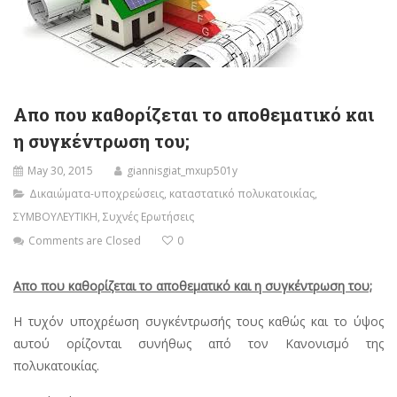
Απο που καθορίζεται το αποθεματικό και
η συγκέντρωση του;
May 30, 2015
giannisgiat_mxup501y
Δικαιώματα-υποχρεώσεις
,
καταστατικό πολυκατοικίας
,
ΣΥΜΒΟΥΛΕΥΤΙΚΗ
,
Συχνές Ερωτήσεις
Comments are Closed
0
Απο που καθορίζεται το αποθεματικό και η συγκέντρωση του;
Η τυχόν υποχρέωση συγκέντρωσής τους καθώς και το ύψος
αυτού ορίζονται συνήθως από τον Κανονισμό της
πολυκατοικίας.