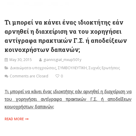
Τι μπορεί να κάνει ένας ιδιοκτήτης εάν
αρνηθεί η διαχείριση να του χορηγήσει
αντίγραφα πρακτικών Γ.Σ. ή αποδείξεων
κοινοχρήστων δαπανών;
May 30, 2015
giannisgiat_mxup501y
Δικαιώματα-υποχρεώσεις
,
ΣΥΜΒΟΥΛΕΥΤΙΚΗ
,
Συχνές Ερωτήσεις
Comments are Closed
0
Τι μπορεί να κάνει ένας ιδιοκτήτης εάν αρνηθεί η
διαχείριση να
του χορηγήσει αντίγραφα πρακτικών Γ.Σ. ή αποδείξεων
κοινοχρήστων δαπανών;
READ MORE