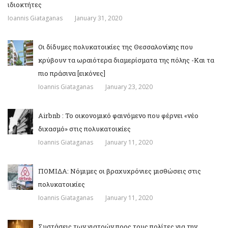
ιδιοκτήτες
Ioannis Giataganas
January 31, 2020
Οι δίδυμες πολυκατοικίες της Θεσσαλονίκης που
κρύβουν τα ωραιότερα διαμερίσματα της πόλης -Και τα
πιο πράσινα [εικόνες]
Ioannis Giataganas
January 23, 2020
Airbnb : Το οικονομικό φαινόμενο που φέρνει «νέο
διχασμό» στις πολυκατοικίες
Ioannis Giataganas
January 11, 2020
ΠΟΜΙΔΑ: Νόμιμες οι βραχυχρόνιες μισθώσεις στις
πολυκατοικίες
Ioannis Giataganas
January 11, 2020
Συστάσεις των γιατρών προς τους πολίτες για την