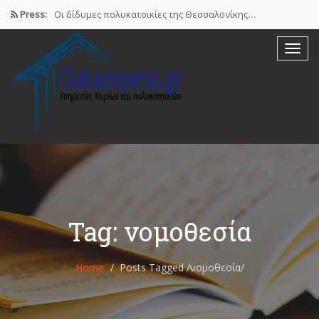
Press:
Οι δίδυμες πολυκατοικίες της Θεσσαλονίκης…
Airbnb : Το οικονομικό φαινόμενο…
ΠΟΜΙΔΑ: Νόμιμες οι βραχυχρόνιες μισθώσεις…
Συστάσεις των γιατρών προς τους…
Σε ηλεκτρονική πλατφόρμα θα δηλώσουν…
Tag: νομοθεσία
Home
Posts Tagged
/
νομοθεσία/