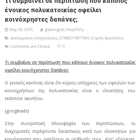
Τι συμβαίνει σε περίπτωση που κάποιος
ένοικος πολυκατοικίας οφείλει
κοινόχρηστες δαπάνες;
May 30, 2015
giannisgiat_mxup501y
Δικαιώματα-υποχρεώσεις
,
ΣΥΜΒΟΥΛΕΥΤΙΚΗ
,
Συχνές Ερωτήσεις
Comments are Closed
0
Τι συμβαίνει σε περίπτωση που κάποιος ένοικος πολυκατοικίας
οφείλει κοινόχρηστες δαπάνες;
Ο γενικός κανόνας είναι ότι κύριος υπόχρεος των οφειλών των
κοινοχρήστων της πολυκατοικίας είναι ο ιδιοκτήτης του
εκάστοτε ακινήτου.
{googleads}
Στην συντριπτική πλειοψηφία των περιπτώσεων, οι
διαχειριστές στρέφονται δικαστικώς κατά των ιδιοκτητών για
κοινόχρηστα που οφείλουν οι μισθωτές τους.
Κατ’ εξαίρεση,