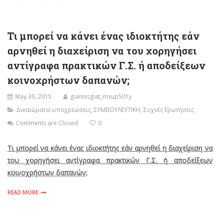
Τι μπορεί να κάνει ένας ιδιοκτήτης εάν
αρνηθεί η διαχείριση να του χορηγήσει
αντίγραφα πρακτικών Γ.Σ. ή αποδείξεων
κοινοχρήστων δαπανών;
May 30, 2015
giannisgiat_mxup501y
Δικαιώματα-υποχρεώσεις
,
ΣΥΜΒΟΥΛΕΥΤΙΚΗ
,
Συχνές Ερωτήσεις
Comments are Closed
0
Τι μπορεί να κάνει ένας ιδιοκτήτης εάν αρνηθεί η
διαχείριση να
του χορηγήσει αντίγραφα πρακτικών Γ.Σ. ή αποδείξεων
κοινοχρήστων δαπανών;
READ MORE