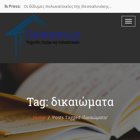
Press:
Οι δίδυμες πολυκατοικίες της Θεσσαλονίκης…
Airbnb : Το οικονομικό φαινόμενο…
ΠΟΜΙΔΑ: Νόμιμες οι βραχυχρόνιες μισθώσεις…
Συστάσεις των γιατρών προς τους…
Σε ηλεκτρονική πλατφόρμα θα δηλώσουν…
Tag: δικαιώματα
Home
Posts Tagged
/
δικαιώματα/