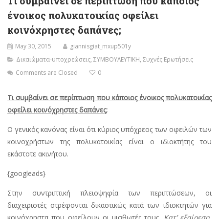
Τι συμβαίνει σε περίπτωση που κάποιος
ένοικος πολυκατοικίας οφείλει
κοινόχρηστες δαπάνες;
May 30, 2015
giannisgiat_mxup501y
Δικαιώματα-υποχρεώσεις
,
ΣΥΜΒΟΥΛΕΥΤΙΚΗ
,
Συχνές Ερωτήσεις
Comments are Closed
0
Τι συμβαίνει σε περίπτωση που κάποιος ένοικος πολυκατοικίας
οφείλει κοινόχρηστες δαπάνες;
Ο γενικός κανόνας είναι ότι κύριος υπόχρεος των οφειλών των
κοινοχρήστων της πολυκατοικίας είναι ο ιδιοκτήτης του
εκάστοτε ακινήτου.
{googleads}
Στην συντριπτική πλειοψηφία των περιπτώσεων, οι
διαχειριστές στρέφονται δικαστικώς κατά των ιδιοκτητών για
κοινόχρηστα που οφείλουν οι μισθωτές τους.
Κατ’ εξαίρεση,