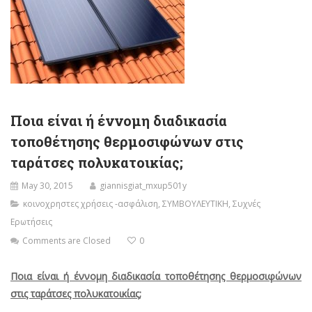
Ποια είναι ή έννομη διαδικασία
τοποθέτησης θερμοσιφώνων στις
ταράτσες πολυκατοικίας;
May 30, 2015
giannisgiat_mxup501y
κοινοχρηστες χρήσεις -ασφάλιση
,
ΣΥΜΒΟΥΛΕΥΤΙΚΗ
,
Συχνές
Ερωτήσεις
Comments are Closed
0
Ποια είναι ή έννομη διαδικασία τοποθέτησης θερμοσιφώνων
στις ταράτσες πολυκατοικίας;