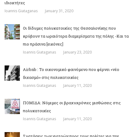
ιδιοκτήτες
Ioannis Giataganas
January 31, 2020
Οι δίδυμες πολυκατοικίες της Θεσσαλονίκης που
κρύβουν τα ωραιότερα διαμερίσματα της πόλης -Και τα
πιο πράσινα [εικόνες]
Ioannis Giataganas
January 23, 2020
Airbnb : Το οικονομικό φαινόμενο που φέρνει «νέο
διχασμό» στις πολυκατοικίες
Ioannis Giataganas
January 11, 2020
ΠΟΜΙΔΑ: Νόμιμες οι βραχυχρόνιες μισθώσεις στις
πολυκατοικίες
Ioannis Giataganas
January 11, 2020
Συστάσεις των γιατρών προς τους πολίτες για την