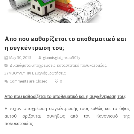
Απο που καθορίζεται το αποθεματικό και
η συγκέντρωση του;
May 30, 2015
giannisgiat_mxup501y
Δικαιώματα-υποχρεώσεις
,
καταστατικό πολυκατοικίας
,
ΣΥΜΒΟΥΛΕΥΤΙΚΗ
,
Συχνές Ερωτήσεις
Comments are Closed
0
Απο που καθορίζεται το αποθεματικό και η συγκέντρωση του;
Η τυχόν υποχρέωση συγκέντρωσής τους καθώς και το ύψος
αυτού ορίζονται συνήθως από τον Κανονισμό της
πολυκατοικίας.