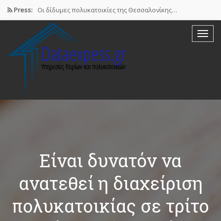
Press:
Οι δίδυμες πολυκατοικίες της Θεσσαλονίκης…
Airbnb : Το οικονομικό φαινόμενο…
ΠΟΜΙΔΑ: Νόμιμες οι βραχυχρόνιες μισθώσεις…
Συστάσεις των γιατρών προς τους…
Σε ηλεκτρονική πλατφόρμα θα δηλώσουν…
Είναι δυνατόν να
ανατεθεί η διαχείριση
πολυκατοικίας σε τρίτο