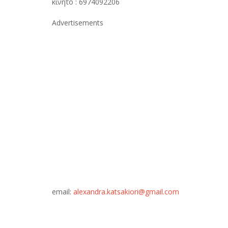
κινητό : 6974092206
Advertisements
email:
alexandra.katsakiori@gmail.com