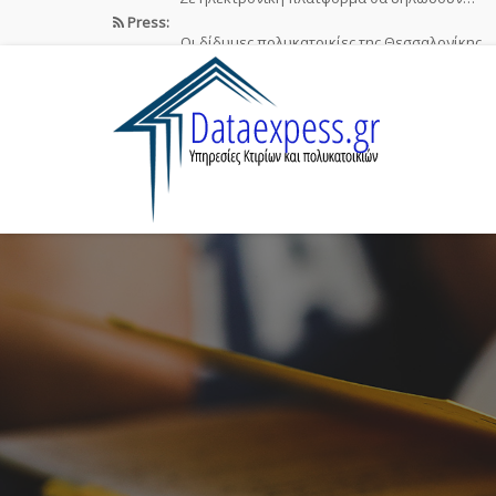
Press:
Οι δίδυμες πολυκατοικίες της Θεσσαλονίκης…
Airbnb : Το οικονομικό φαινόμενο…
ΠΟΜΙΔΑ: Νόμιμες οι βραχυχρόνιες μισθώσεις
Συστάσεις των γιατρών προς τους…
Σε ηλεκτρονική πλατφόρμα θα δηλώσουν…