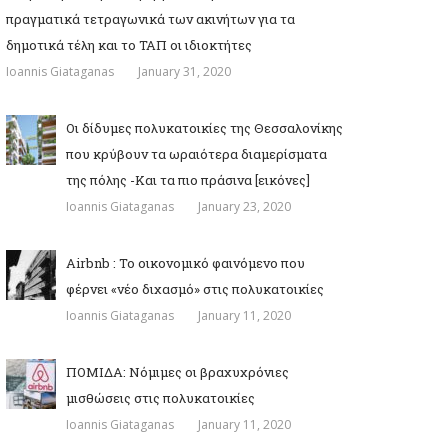
πραγματικά τετραγωνικά των ακινήτων για τα
δημοτικά τέλη και το ΤΑΠ οι ιδιοκτήτες
Ioannis Giataganas
January 31, 2020
Οι δίδυμες πολυκατοικίες της Θεσσαλονίκης
που κρύβουν τα ωραιότερα διαμερίσματα
της πόλης -Και τα πιο πράσινα [εικόνες]
Ioannis Giataganas
January 23, 2020
Airbnb : Το οικονομικό φαινόμενο που
φέρνει «νέο διχασμό» στις πολυκατοικίες
Ioannis Giataganas
January 11, 2020
ΠΟΜΙΔΑ: Νόμιμες οι βραχυχρόνιες
μισθώσεις στις πολυκατοικίες
Ioannis Giataganas
January 11, 2020