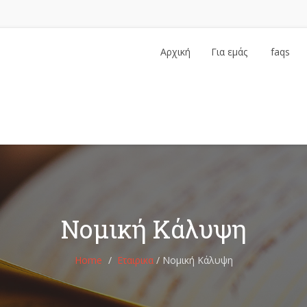
Αρχική
Για εμάς
faqs
…
Νομική Κάλυψη
Home
Εταιρικα
/
Νομική Κάλυψη