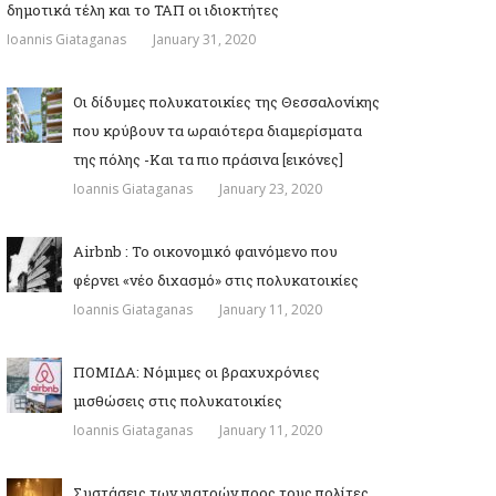
δημοτικά τέλη και το ΤΑΠ οι ιδιοκτήτες
Ioannis Giataganas
January 31, 2020
Οι δίδυμες πολυκατοικίες της Θεσσαλονίκης
που κρύβουν τα ωραιότερα διαμερίσματα
της πόλης -Και τα πιο πράσινα [εικόνες]
Ioannis Giataganas
January 23, 2020
Airbnb : Το οικονομικό φαινόμενο που
φέρνει «νέο διχασμό» στις πολυκατοικίες
Ioannis Giataganas
January 11, 2020
ΠΟΜΙΔΑ: Νόμιμες οι βραχυχρόνιες
μισθώσεις στις πολυκατοικίες
Ioannis Giataganas
January 11, 2020
Συστάσεις των γιατρών προς τους πολίτες