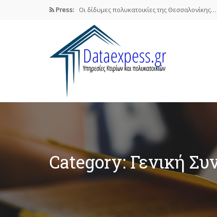
Press:
Οι δίδυμες πολυκατοικίες της Θεσσαλονίκης…
Airbnb : Το οικονομικό φαινόμενο…
ΠΟΜΙΔΑ: Νόμιμες οι βραχυχρόνιες μισθώσεις
Συστάσεις των γιατρών προς τους…
Σε ηλεκτρονική πλατφόρμα θα δηλώσουν…
Category: Γενική Σ