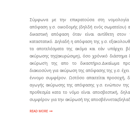
Σύμφωνα με την επικρατούσα στη νομολογία
απόφαση γ.σ. οικοδομής (δηλδή ενός σωματείου) 
δικαστική απόφαση όταν είναι αντίθετη στον
καταστατικό. Δηλαδή η απόφαση της γ.σ. εξακολουθ
τα αποτελέσματα της ακόμα και εάν υπάρχει β
ακύρωσης της(ακυρώσιμη), όσο χρόνικό διάστημα δ
ακύρωσ’η της απο το δικαστήριο.Δικαίωμα πρ
διακιοσύνη για ακύρωση της απόφασης της γ.σ. έχε
έννομο συμφέρον. Ωστόσο απαιτείται προσοχή, δι
αγωγής ακύρωσης της απόφασης γ.σ. ενώπιον της 
προθεσμία κατα το νόμο είναι αποσβεστική, δηλ
συμφέρον για την ακύρωσή της αποσβέννεται(δηλαδή
READ MORE