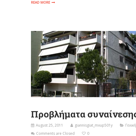
READ MORE
Προβλήματα συναίνεσης
August 25, 2011
giannisgiat_mxup501y
Γενικ
Comments are Closed
0