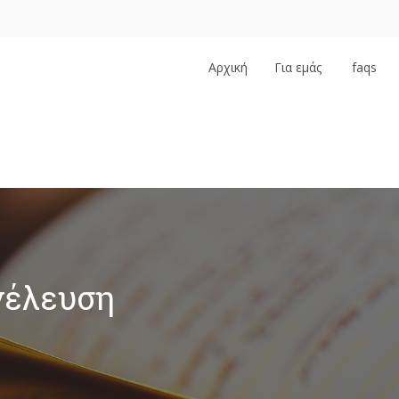
Αρχική
Για εμάς
faqs
…
υνέλευση