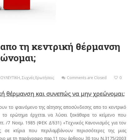
απο τη κεντρική θέρμανση
εώνομαι;
ΟΥΛΕΥΤΙΚΗ
,
Συχνές Ερωτήσεις
Comments are Closed
0
ή θέρμανση και συνεπώς να μην χρεώνομαι;
ζουν το φαινόμενο της αίτησης αποσύνδεσης απο το κεντρικό
ό το ερώτημα έρχεται να λύσει ξεκάθαρα το κείμενο που
πτ. /7 Νοεμ. 1985 (ΦΕΚ Δ’631) «Τεχνικός Κανονισμός για τον
ς σε κτίρια που περιλαμβάνουν περισσότερες της μιας
δάφιο με τη παράγραφο παρ.11 του άρθρου 30 του Ν.3175/2003