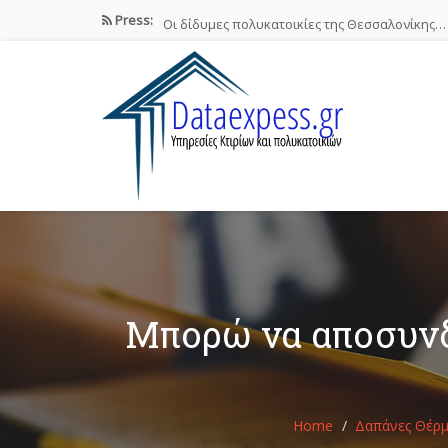
Press:
Οι δίδυμες πολυκατοικίες της Θεσσαλονίκης…
Airbnb : Το οικονομικό φαινόμενο…
ΠΟΜΙΔΑ: Νόμιμες οι βραχυχρόνιες μισθώσεις
Συστάσεις των γιατρών προς τους…
Σε ηλεκτρονική πλατφόρμα θα δηλώσουν…
Μπορώ να αποσυνδ
Home
Δαπάνες Θέρ