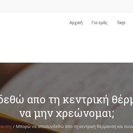
Αρχική
Για εμάς
faqs
…
εθώ απο τη κεντρική θέρ
να μην χρεώνομαι;
μανσης
/
Μπορώ να αποσυνδεθώ απο τη κεντρική θέρμανση και συνε