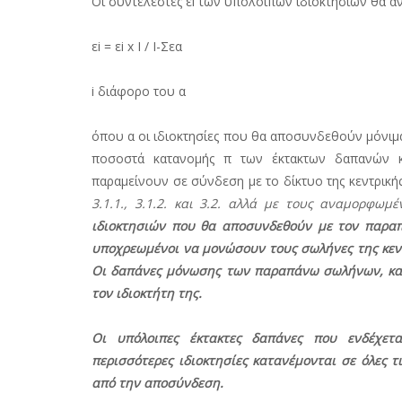
Οι συντελεστές εi των υπόλοιπων ιδιοκτησιών θα 
εi = εi x Ι / Ι-Σεα
i διάφορο του α
όπου α οι ιδιοκτησίες που θα αποσυνδεθούν μόνιμα
ποσοστά κατανομής π των έκτακτων δαπανών κα
παραμείνουν σε σύνδεση με το δίκτυο της κεντρικ
3.1.1., 3.1.2. και 3.2. αλλά με τους αναμορφωμ
ιδιοκτησιών που θα αποσυνδεθούν με τον παραπ
υποχρεωμένοι να μονώσουν τους σωλήνες της κεντ
Οι δαπάνες μόνωσης των παραπάνω σωλήνων, καθώ
τον ιδιοκτήτη της.
Οι υπόλοιπες έκτακτες δαπάνες που ενδέχετ
περισσότερες ιδιοκτησίες κατανέμονται σε όλες τ
από την αποσύνδεση.