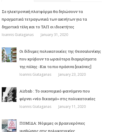
Σε ηλεκτρονική πλατφόρμα θα δηλώσουν τα
πραγματικά τετραγωνικά των ακινήτων για τα
δημοτικά τέλη και το ΤΑΠ οι ιδιοκτήτες
Ioannis Giataganas
January 31, 2020
Οι δίδυμες πολυκατοικίες της Θεσσαλονίκης
που κρύβουν τα ωραιότερα διαμερίσματα
της πόλης -Και τα πιο πράσινα [εικόνες]
Ioannis Giataganas
January 23, 2020
Airbnb : Το οικονομικό φαινόμενο που
φέρνει «νέο διχασμό» στις πολυκατοικίες
Ioannis Giataganas
January 11, 2020
ΠΟΜΙΔΑ: Νόμιμες οι βραχυχρόνιες
μισθώσεις στις πολυκατοικίες