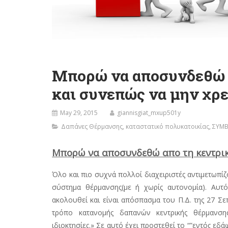
Μπορώ να αποσυνδεθώ 
και συνεπώς να μην χρ
May 29, 2015
giannisgiat_mxup501y
Δαπάνες Θέρμανσης
,
καταστατικό πολυκατοικίας
,
ΣΥΜΒ
Μπορώ να αποσυνδεθώ απο τη κεντρικ
Όλο και πιο συχνά πολλοί διαχειριστές αντιμετωπί
σύστημα θέρμανσης(με ή χωρίς αυτονομία). Αυτ
ακολουθεί και είναι απόσπασμα του Π.Δ. της 27 Σε
τρόπο κατανομής δαπανών κεντρικής θέρμανση
ιδιοκτησίες.» Σε αυτό έχει προστεθεί το “”εντός ε