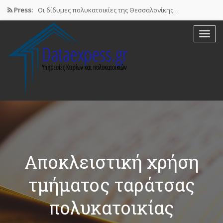
Press:
Οι δίδυμες πολυκατοικίες της Θεσσαλονίκης…
Airbnb : Το οικονομικό φαινόμενο…
ΠΟΜΙΔΑ: Νόμιμες οι βραχυχρόνιες μισθώσεις…
Συστάσεις των γιατρών προς τους…
Σε ηλεκτρονική πλατφόρμα θα δηλώσουν…
Αποκλειστική χρήση
τμήματος ταράτσας
πολυκατοικίας