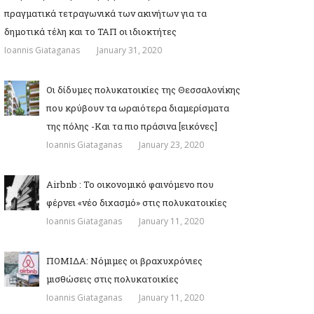
πραγματικά τετραγωνικά των ακινήτων για τα
δημοτικά τέλη και το ΤΑΠ οι ιδιοκτήτες
Ioannis Giataganas
January 31, 2020
Οι δίδυμες πολυκατοικίες της Θεσσαλονίκης
που κρύβουν τα ωραιότερα διαμερίσματα
της πόλης -Και τα πιο πράσινα [εικόνες]
Ioannis Giataganas
January 23, 2020
Airbnb : Το οικονομικό φαινόμενο που
φέρνει «νέο διχασμό» στις πολυκατοικίες
Ioannis Giataganas
January 11, 2020
ΠΟΜΙΔΑ: Νόμιμες οι βραχυχρόνιες
μισθώσεις στις πολυκατοικίες
Ioannis Giataganas
January 11, 2020