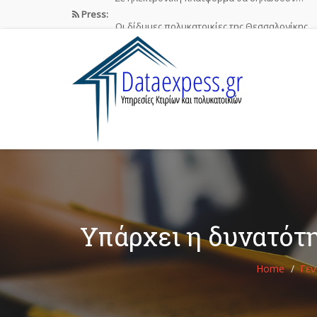
Press:
Οι δίδυμες πολυκατοικίες της Θεσσαλονίκης…
Airbnb : Το οικονομικό φαινόμενο…
ΠΟΜΙΔΑ: Νόμιμες οι βραχυχρόνιες μισθώσεις
Συστάσεις των γιατρών προς τους…
Σε ηλεκτρονική πλατφόρμα θα δηλώσουν…
Υπάρχει η δυνατότ
Home
Γεν