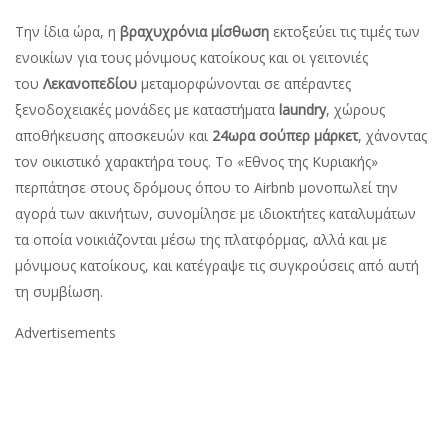
Την ίδια ώρα, η
βραχυχρόνια µίσθωση
εκτοξεύει τις τιµές των
ενοικίων για τους µόνιµους κατοίκους και οι γειτονιές
του
Λεκανοπεδίου
µεταµορφώνονται σε απέραντες
ξενοδοχειακές µονάδες µε καταστήµατα
laundry
, χώρους
αποθήκευσης αποσκευών και
24ωρα σούπερ µάρκετ
, χάνοντας
τον οικιστικό χαρακτήρα τους. Το «Εθνος της Κυριακής»
περπάτησε στους δρόµους όπου το Airbnb µονοπωλεί την
αγορά των ακινήτων, συνοµίλησε µε ιδιοκτήτες καταλυµάτων
τα οποία νοικιάζονται µέσω της πλατφόρµας, αλλά και µε
µόνιµους κατοίκους, και κατέγραψε τις συγκρούσεις από αυτή
τη συµβίωση.
Advertisements