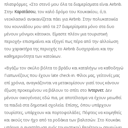
πλατφόρµες. «Στο στενό µου όλα τα διαµερίσµατα είναι Airbnb.
Στην
Καρατάσου
, τον καλό δρόµο του Κουκακίου, ό,τι
νεοκλασικό ανακαινίζεται πάει για Airbnb. Στην πολυκατοικία
του κουνιάδου µου από τα 27 διαµερίσµατα µόνο στα δυο
µένουν µόνιµοι κάτοικοι. Είµαστε πλέον µια τουριστική
περιοχή» επισηµαίνει και εξηγεί πως πέρα από την αλλοίωση
του χαρακτήρα της περιοχής το Airbnb δυσχεραίνει και την
καθηµερινότητα των κατοίκων.
«Βγάζω τον σκύλο βόλτα το βράδυ και καταλήγω να καθοδηγώ
Γιαπωνέζους που έχουν late check-in. Φίλοι µας, γείτονές µας
επί χρόνια, αναγκάζονται να µετακοµίσουν γιατί τους κάνουν
έξωση προκειµένου να βάλουν το σπίτι στο
Ιντερνετ
. ∆εν
µένουν οικογένειες εδώ πια, µε αποτέλεσµα να έχουν µειωθεί
τα παιδιά στα δηµοτικά σχολεία. Επίσης, όπου υπάρχουν
τουρίστες, υπάρχουν και πορτοφολάδες. Πέφτεις να κοιµηθείς
και ακούς τον ήχο από τα ροδάκια των βαλιτσών. Στο Κουκάκι
υπάρχει η αναστάτωση ενός τουριστικού θερέτρου» σηµειώνει