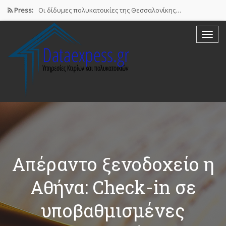
Press:
Οι δίδυμες πολυκατοικίες της Θεσσαλονίκης…
Airbnb : Το οικονομικό φαινόμενο…
ΠΟΜΙΔΑ: Νόμιμες οι βραχυχρόνιες μισθώσεις…
Συστάσεις των γιατρών προς τους…
Σε ηλεκτρονική πλατφόρμα θα δηλώσουν…
Απέραντο ξενοδοχείο η
Αθήνα: Check-in σε
υποβαθμισμένες