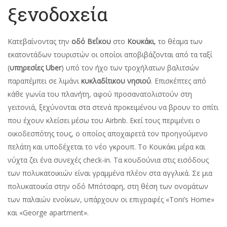
ξενοδοχεία
Κατεβαίνοντας την
οδό Βεΐκου
στο
Κουκάκι
, το θέαµα των
εκατοντάδων τουριστών οι οποίοι αποβιβάζονται από τα ταξί
(
υπηρεσίες Uber
) υπό τον ήχο των τροχήλατων βαλιτσών
παραπέµπει σε λιµάνι
κυκλαδίτικου νησιού
. Επισκέπτες από
κάθε γωνία του πλανήτη, αφού προσανατολιστούν στη
γειτονιά, ξεχύνονται στα στενά προκειµένου να βρουν το σπίτι
που έχουν κλείσει µέσω του Airbnb. Εκεί τους περιµένει ο
οικοδεσπότης τους, ο οποίος αποχαιρετά τον προηγούµενο
πελάτη και υποδέχεται το νέο γκρουπ. Το Κουκάκι µέρα και
νύχτα ζει ένα συνεχές check-in. Τα κουδούνια στις εισόδους
των πολυκατοικιών είναι γραµµένα πλέον στα αγγλικά. Σε µια
πολυκατοικία στην οδό Μπότσαρη, στη θέση των ονοµάτων
των παλαιών ενοίκων, υπάρχουν οι επιγραφές «Toni’s Home»
και «George apartment».