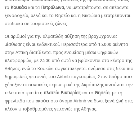
το
Κουκάκι
και τα
Πετράλωνα
, να µετατρέπονται σε απέραντα
ξενοδοχεία, αλλά και το Θησείο και η Βικτώρια µετατρέπονται
σταδιακά σε τουριστικές ζώνες.
Οι αριθµοί για την αλµατώδη αύξηση της βραχυχρόνιας
µίσθωσης είναι ενδεικτικοί. Περισσότερα από 15.000 ακίνητα
στην Αττική διατίθενται προς ενοικίαση µέσω ψηφιακών
πλατφορµών, µε 2.500 από αυτά να βρίσκονται στο κέντρο της
Αθήνας, ενώ το Κουκάκι συγκαταλέγεται ανάµεσα στις δέκα πιο
δηµοφιλείς γειτονιές του Airbnb παγκοσµίως. Στον δρόµο που
χάραξαν οι συνοικίες περιµετρικά της Ακρόπολης κινούνται την
τελευταία τριετία η
πλατεία Βικτωρίας
και το
Θησείο
, µε τη
φρενίτιδα που ακούει στο όνοµα Airbnb να δίνει ξανά ζωή στις
πλέον υποβαθµισµένες γειτονιές της Αθήνας.