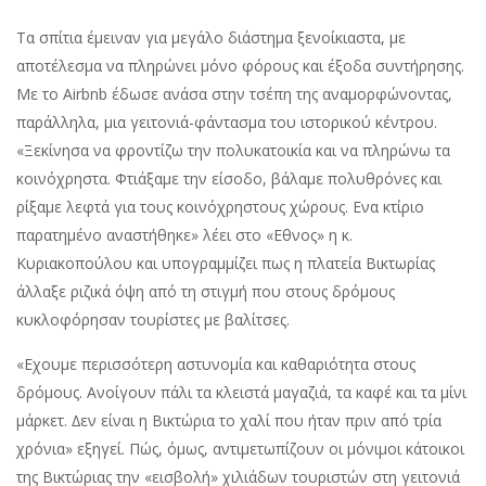
Τα σπίτια έµειναν για µεγάλο διάστηµα ξενοίκιαστα, µε
αποτέλεσµα να πληρώνει µόνο φόρους και έξοδα συντήρησης.
Με το Airbnb έδωσε ανάσα στην τσέπη της αναµορφώνοντας,
παράλληλα, µια γειτονιά-φάντασµα του ιστορικού κέντρου.
«Ξεκίνησα να φροντίζω την πολυκατοικία και να πληρώνω τα
κοινόχρηστα. Φτιάξαµε την είσοδο, βάλαµε πολυθρόνες και
ρίξαµε λεφτά για τους κοινόχρηστους χώρους. Ενα κτίριο
παρατηµένο αναστήθηκε» λέει στο «Εθνος» η κ.
Κυριακοπούλου και υπογραµµίζει πως η πλατεία Βικτωρίας
άλλαξε ριζικά όψη από τη στιγµή που στους δρόµους
κυκλοφόρησαν τουρίστες µε βαλίτσες.
«Εχουµε περισσότερη αστυνοµία και καθαριότητα στους
δρόµους. Ανοίγουν πάλι τα κλειστά µαγαζιά, τα καφέ και τα µίνι
µάρκετ. ∆εν είναι η Βικτώρια το χαλί που ήταν πριν από τρία
χρόνια» εξηγεί. Πώς, όµως, αντιµετωπίζουν οι µόνιµοι κάτοικοι
της Βικτώριας την «εισβολή» χιλιάδων τουριστών στη γειτονιά