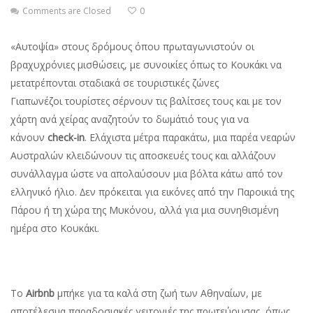
Comments are Closed
0
«Αυτοψία» στους δρόµους όπου πρωταγωνιστούν οι
βραχυχρόνιες µισθώσεις, µε συνοικίες όπως το Κουκάκι να
µετατρέπονται σταδιακά σε τουριστικές ζώνες
Γιαπωνέζοι τουρίστες σέρνουν τις βαλίτσες τους και µε τον
χάρτη ανά χείρας αναζητούν το δωµάτιό τους για να
κάνουν
check-in
. Ελάχιστα µέτρα παρακάτω, µια παρέα νεαρών
Αυστραλών κλειδώνουν τις αποσκευές τους και αλλάζουν
συνάλλαγµα ώστε να απολαύσουν µια βόλτα κάτω από τον
ελληνικό ήλιο. ∆εν πρόκειται για εικόνες από την Παροικιά της
Πάρου ή τη χώρα της Μυκόνου, αλλά για µια συνηθισµένη
ηµέρα στο Κουκάκι.
Το
Airbnb
µπήκε για τα καλά στη ζωή των Αθηναίων, µε
αποτέλεσµα παραδοσιακές γειτονιές της πρωτεύουσας, όπως