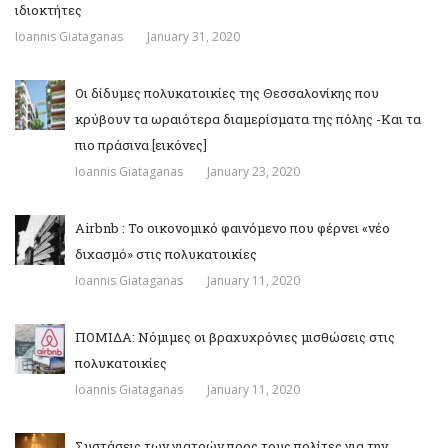
ιδιοκτήτες
Ioannis Giataganas
January 31, 2020
Οι δίδυμες πολυκατοικίες της Θεσσαλονίκης που
κρύβουν τα ωραιότερα διαμερίσματα της πόλης -Και τα
πιο πράσινα [εικόνες]
Ioannis Giataganas
January 23, 2020
Airbnb : Το οικονομικό φαινόμενο που φέρνει «νέο
διχασμό» στις πολυκατοικίες
Ioannis Giataganas
January 11, 2020
ΠΟΜΙΔΑ: Νόμιμες οι βραχυχρόνιες μισθώσεις στις
πολυκατοικίες
Ioannis Giataganas
January 11, 2020
Συστάσεις των γιατρών προς τους πολίτες για την