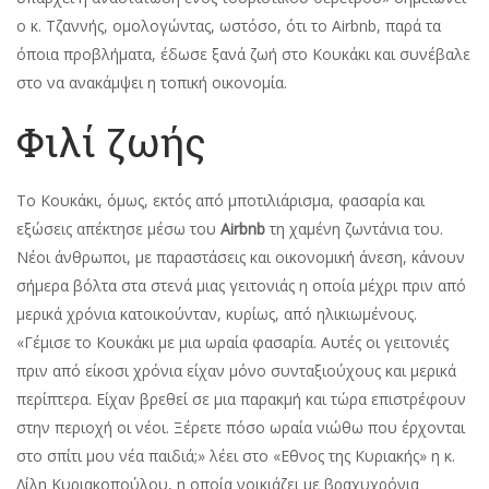
ο κ. Τζαννής, οµολογώντας, ωστόσο, ότι το Airbnb, παρά τα
όποια προβλήµατα, έδωσε ξανά ζωή στο Κουκάκι και συνέβαλε
στο να ανακάµψει η τοπική οικονοµία.
Φιλί ζωής
Το Κουκάκι, όµως, εκτός από µποτιλιάρισµα, φασαρία και
εξώσεις απέκτησε µέσω του
Airbnb
τη χαµένη ζωντάνια του.
Νέοι άνθρωποι, µε παραστάσεις και οικονοµική άνεση, κάνουν
σήµερα βόλτα στα στενά µιας γειτονιάς η οποία µέχρι πριν από
µερικά χρόνια κατοικούνταν, κυρίως, από ηλικιωµένους.
«Γέµισε το Κουκάκι µε µια ωραία φασαρία. Αυτές οι γειτονιές
πριν από είκοσι χρόνια είχαν µόνο συνταξιούχους και µερικά
περίπτερα. Είχαν βρεθεί σε µια παρακµή και τώρα επιστρέφουν
στην περιοχή οι νέοι. Ξέρετε πόσο ωραία νιώθω που έρχονται
στο σπίτι µου νέα παιδιά;» λέει στο «Εθνος της Κυριακής» η κ.
Λίλη Κυριακοπούλου, η οποία νοικιάζει µε βραχυχρόνια