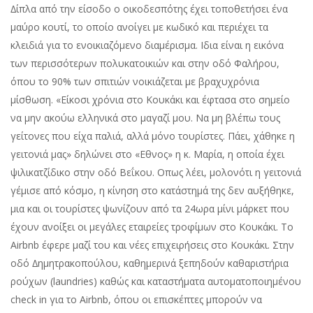
∆ίπλα από την είσοδο ο οικοδεσπότης έχει τοποθετήσει ένα
µαύρο κουτί, το οποίο ανοίγει µε κωδικό και περιέχει τα
κλειδιά για το ενοικιαζόµενο διαµέρισµα. Ιδια είναι η εικόνα
των περισσότερων πολυκατοικιών και στην οδό Φαλήρου,
όπου το 90% των σπιτιών νοικιάζεται µε βραχυχρόνια
µίσθωση. «Είκοσι χρόνια στο Κουκάκι και έφτασα στο σηµείο
να µην ακούω ελληνικά στο µαγαζί µου. Να µη βλέπω τους
γείτονες που είχα παλιά, αλλά µόνο τουρίστες. Πάει, χάθηκε η
γειτονιά µας» δηλώνει στο «Εθνος» η κ. Μαρία, η οποία έχει
ψιλικατζίδικο στην οδό Βεΐκου. Οπως λέει, µολονότι η γειτονιά
γέµισε από κόσµο, η κίνηση στο κατάστηµά της δεν αυξήθηκε,
µια και οι τουρίστες ψωνίζουν από τα 24ωρα µίνι µάρκετ που
έχουν ανοίξει οι µεγάλες εταιρείες τροφίµων στο Κουκάκι. Το
Airbnb έφερε µαζί του και νέες επιχειρήσεις στο Κουκάκι. Στην
οδό ∆ηµητρακοπούλου, καθηµερινά ξεπηδούν καθαριστήρια
ρούχων (laundries) καθώς και καταστήµατα αυτοµατοποιηµένου
check in για το Airbnb, όπου οι επισκέπτες µπορούν να