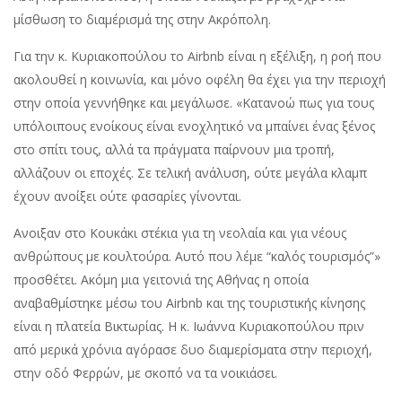
µίσθωση το διαµέρισµά της στην Ακρόπολη.
Για την κ. Κυριακοπούλου το Airbnb είναι η εξέλιξη, η ροή που
ακολουθεί η κοινωνία, και µόνο οφέλη θα έχει για την περιοχή
στην οποία γεννήθηκε και µεγάλωσε. «Κατανοώ πως για τους
υπόλοιπους ενοίκους είναι ενοχλητικό να µπαίνει ένας ξένος
στο σπίτι τους, αλλά τα πράγµατα παίρνουν µια τροπή,
αλλάζουν οι εποχές. Σε τελική ανάλυση, ούτε µεγάλα κλαµπ
έχουν ανοίξει ούτε φασαρίες γίνονται.
Ανοιξαν στο Κουκάκι στέκια για τη νεολαία και για νέους
ανθρώπους µε κουλτούρα. Αυτό που λέµε “καλός τουρισµός”»
προσθέτει. Ακόµη µια γειτονιά της Αθήνας η οποία
αναβαθµίστηκε µέσω του Airbnb και της τουριστικής κίνησης
είναι η πλατεία Βικτωρίας. Η κ. Ιωάννα Κυριακοπούλου πριν
από µερικά χρόνια αγόρασε δυο διαµερίσµατα στην περιοχή,
στην οδό Φερρών, µε σκοπό να τα νοικιάσει.