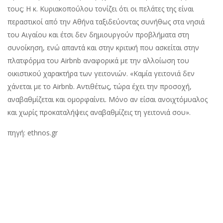
τους; Η κ. Κυριακοπούλου τονίζει ότι οι πελάτες της είναι
περαστικοί από την Αθήνα ταξιδεύοντας συνήθως στα νησιά
του Αιγαίου και έτσι δεν δηµιουργούν προβλήµατα στη
συνοίκηση, ενώ απαντά και στην κριτική που ασκείται στην
πλατφόρµα του Airbnb αναφορικά µε την αλλοίωση του
οικιστικού χαρακτήρα των γειτονιών. «Καµία γειτονιά δεν
χάνεται µε το Airbnb. Αντιθέτως, τώρα έχει την προσοχή,
αναβαθµίζεται και οµορφαίνει. Μόνο αν είσαι ανοιχτόµυαλος
και χωρίς προκαταλήψεις αναβαθµίζεις τη γειτονιά σου».
πηγή: ethnos.gr