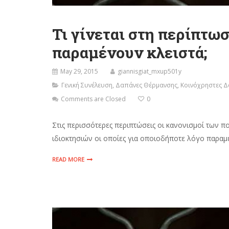
Τι γίνεται στη περίπτω
παραμένουν κλειστά;
May 29, 2015
giannisgiat_mxup501y
Γενική Συνέλευση
,
Δαπάνες Θέρμανσης
,
Κοινόχρηστες 
Comments are Closed
0
Στις περισσότερες περιπτώσεις οι κανονισμοί των
ιδιοκτησιών οι οποίες για οποιοδήποτε λόγο παραμέ
READ MORE