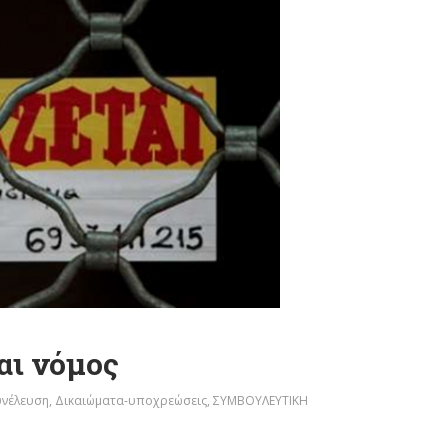
αι νόμος
υνέλευση
,
Δικαιώματα-υποχρεώσεις
,
ΣΥΜΒΟΥΛΕΥΤΙΚΗ