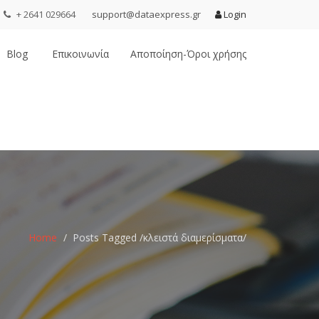
+ 2641 029664
support@dataexpress.gr
Login
Blog
Επικοινωνία
Αποποίηση-Όροι χρήσης
Home
Posts Tagged
/
κλειστά διαμερίσματα/