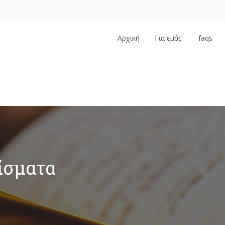
Αρχική
Για εμάς
faqs
…
ρίσματα