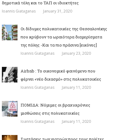
δημοτικά τέλη και το ΤΑΠ οι ιδιοκτήτες
Ioannis Giataganas
January 31, 2020
Οι δίδυμες πολυκατοικίες της Θεσσαλονίκης
που κρύβουν τα ωραιότερα διαμερίσματα
της πόλης -Και τα πιο πράσινα [εικόνες]
Ioannis Giataganas
January 23, 2020
Airbnb : Το οικονομικό φαινόμενο που
φέρνει «νέο διχασμό» στις πολυκατοικίες
Ioannis Giataganas
January 11, 2020
ΠΟΜΙΔΑ: Νόμιμες οι βραχυχρόνιες
μισθώσεις στις πολυκατοικίες
Ioannis Giataganas
January 11, 2020
Συστάσεις των γιατρών προς τους πολίτες