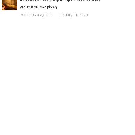
για την αιθαλομίχλη
Ioannis Giataganas
January 11, 2020