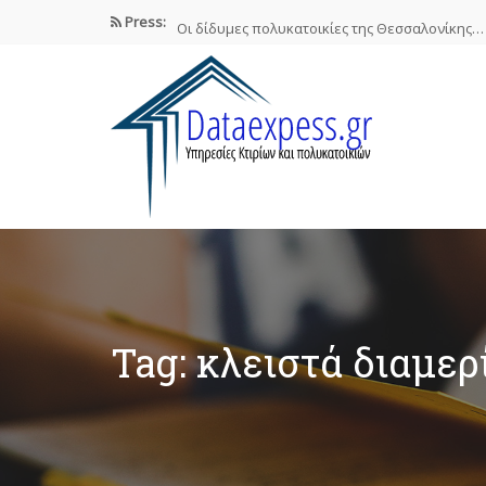
Press:
Οι δίδυμες πολυκατοικίες της Θεσσαλονίκης…
Airbnb : Το οικονομικό φαινόμενο…
ΠΟΜΙΔΑ: Νόμιμες οι βραχυχρόνιες μισθώσεις
Συστάσεις των γιατρών προς τους…
Σε ηλεκτρονική πλατφόρμα θα δηλώσουν…
Tag: κλειστά διαμε