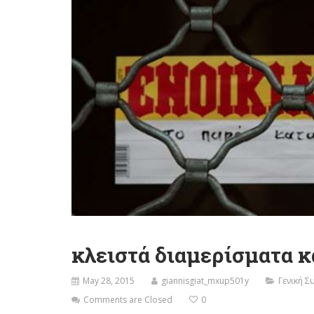
κλειστά διαμερίσματα κ
May 28, 2015
giannisgiat_mxup501y
Γενική Σ
Comments are Closed
0