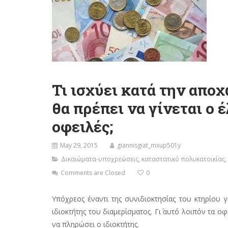
Τι ισχύει κατά την απο
θα πρέπει να γίνεται ο 
οφειλές;
May 29, 2015
giannisgiat_mxup501y
Δικαιώματα-υποχρεώσεις
,
καταστατικό πολυκατοικίας
,
Comments are Closed
0
Υπόχρεος έναντι της συνιδιοκτησίας του κτηρίου 
ιδιοκτήτης του διαμερίσματος. Γι΄ αυτό λοιπόν τα 
να πληρώσει ο ιδιοκτήτης.