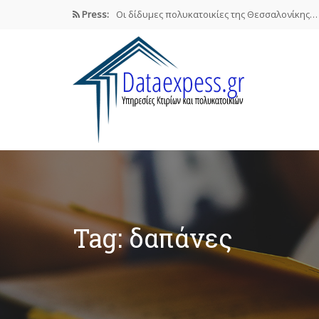
Press:
Οι δίδυμες πολυκατοικίες της Θεσσαλονίκης…
Airbnb : Το οικονομικό φαινόμενο…
ΠΟΜΙΔΑ: Νόμιμες οι βραχυχρόνιες μισθώσεις
Συστάσεις των γιατρών προς τους…
Σε ηλεκτρονική πλατφόρμα θα δηλώσουν…
Tag: δαπάνες