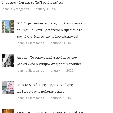
δημοτικά τέλη και το ΤΑΠ οι ιδιοκτήτες
Ioannis Giataganas
January 31, 2020
Οι δίδυμες πολυκατοικίες της Θεσσαλονίκης
που κρύβουν τα ωραιότερα διαμερίσματα
της πόλης -Και τα πιο πράσινα [εικόνες]
Ioannis Giataganas
January 23, 2020
Airbnb : Το οικονομικό φαινόμενο που
φέρνει «νέο διχασμό» στις πολυκατοικίες
Ioannis Giataganas
January 11, 2020
ΠΟΜΙΔΑ: Νόμιμες οι βραχυχρόνιες
μισθώσεις στις πολυκατοικίες
Ioannis Giataganas
January 11, 2020
Συστάσεις των γιατρών προς τους πολίτες