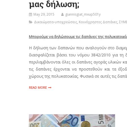
μας δήλωση;
May 29, 2015
giannisgiat_mxup501y
Δικαιώματα-υποχρεώσεις
,
Κοινόχρηστες Δαπάνες
,
ΣΥΜ
Μπορούμε να δηλώσουμε τις δαπάνες της πολυκατοικί
Η δήλωση των δαπανών που αναλογούν στο διαμερί
διασφαλίζεται βάσει του νόμου 3842/2010 για τη
περιλαμβάνονται όλες οι δαπάνες αγοράς υλικών κα
τις δαπάνες έρχονται να προστεθούν και τα έξ
χώρους της πολυκατοικίας. Φυσικά σε αυτές τις δαπ
READ MORE