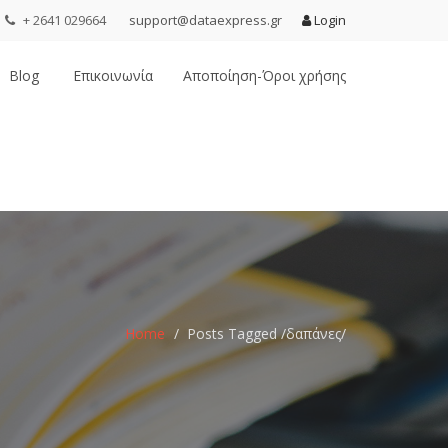
+ 2641 029664
support@dataexpress.gr
Login
Blog
Επικοινωνία
Αποποίηση-Όροι χρήσης
Home
Posts Tagged
/
δαπάνες/