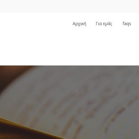
Αρχική
Για εμάς
faqs
…