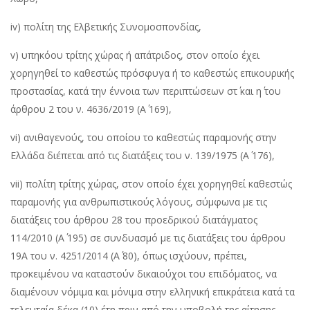
iv) πολίτη της Ελβετικής Συνομοσπονδίας,
v) υπηκόου τρίτης χώρας ή απάτριδος, στον οποίο έχει
χορηγηθεί το καθεστώς πρόσφυγα ή το καθεστώς επικουρικής
προστασίας, κατά την έννοια των περιπτώσεων στ΄ και η΄ του
άρθρου 2 του ν. 4636/2019 (Α΄ 169),
vi) ανιθαγενούς, του οποίου το καθεστώς παραμονής στην
Ελλάδα διέπεται από τις διατάξεις του ν. 139/1975 (Α΄ 176),
vii) πολίτη τρίτης χώρας, στον οποίο έχει χορηγηθεί καθεστώς
παραμονής για ανθρωπιστικούς λόγους, σύμφωνα με τις
διατάξεις του άρθρου 28 του προεδρικού διατάγματος
114/2010 (Α΄ 195) σε συνδυασμό με τις διατάξεις του άρθρου
19Α του ν. 4251/2014 (Α΄ 80), όπως ισχύουν, πρέπει,
προκειμένου να καταστούν δικαιούχοι του επιδόματος, να
διαμένουν νόμιμα και μόνιμα στην ελληνική επικράτεια κατά τα
τελευταία δέκα (10) έτη πριν από την υποβολή της αίτησης,