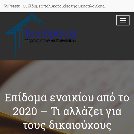
Press:
Οι δίδυμες πολυκατοικίες της Θεσσαλονίκης…
Airbnb : Το οικονομικό φαινόμενο…
ΠΟΜΙΔΑ: Νόμιμες οι βραχυχρόνιες μισθώσεις…
Συστάσεις των γιατρών προς τους…
Σε ηλεκτρονική πλατφόρμα θα δηλώσουν…
Eπίδομα ενοικίου από το
2020 – Τι αλλάζει για
τους δικαιούχους