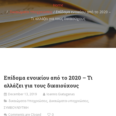
Home
δικαιώματα-Υποχρεώσεις
/
Eπίδομα ενοικίου από το 2020 –
Τι αλλάζει για τους δικαιούχους
Eπίδομα ενοικίου από το 2020 – Τι
αλλάζει για τους δικαιούχους
December 13, 2019
Ioannis Giataganas
δικαιώματα-Υποχρεώσεις
,
Δικαιώματα-υποχρεώσεις
,
ΣΥΜΒΟΥΛΕΥΤΙΚΗ
Comments are Closed
0