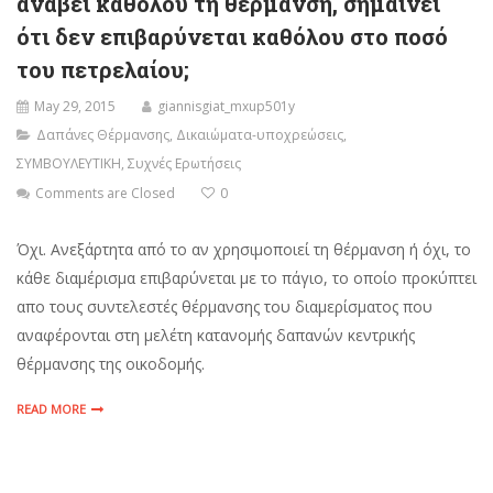
ανάβει καθόλου τη θέρμανση, σημαίνει
ότι δεν επιβαρύνεται καθόλου στο ποσό
του πετρελαίου;
May 29, 2015
giannisgiat_mxup501y
Δαπάνες Θέρμανσης
,
Δικαιώματα-υποχρεώσεις
,
ΣΥΜΒΟΥΛΕΥΤΙΚΗ
,
Συχνές Ερωτήσεις
Comments are Closed
0
Όχι. Ανεξάρτητα από το αν χρησιμοποιεί τη θέρμανση ή όχι, το
κάθε διαμέρισμα επιβαρύνεται με το πάγιο, το οποίο προκύπτει
απο τους συντελεστές θέρμανσης του διαμερίσματος που
αναφέρονται στη μελέτη κατανομής δαπανών κεντρικής
θέρμανσης της οικοδομής.
READ MORE