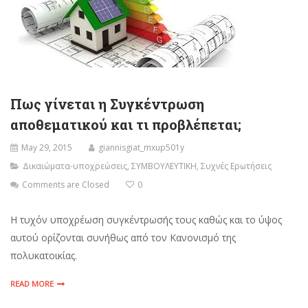
Πως γίνεται η Συγκέντρωση
αποθεματικού και τι προβλέπεται;
May 29, 2015
giannisgiat_mxup501y
Δικαιώματα-υποχρεώσεις
,
ΣΥΜΒΟΥΛΕΥΤΙΚΗ
,
Συχνές Ερωτήσεις
Comments are Closed
0
Η τυχόν υποχρέωση συγκέντρωσής τους καθώς και το ύψος
αυτού ορίζονται συνήθως από τον Κανονισμό της
πολυκατοικίας.
READ MORE