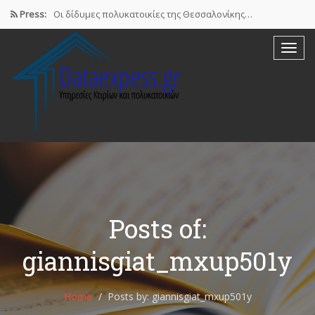
Press:
Οι δίδυμες πολυκατοικίες της Θεσσαλονίκης…
Airbnb : Το οικονομικό φαινόμενο…
ΠΟΜΙΔΑ: Νόμιμες οι βραχυχρόνιες μισθώσεις…
Συστάσεις των γιατρών προς τους…
Σε ηλεκτρονική πλατφόρμα θα δηλώσουν…
Posts of:
giannisgiat_mxup501y
Home
Posts by: giannisgiat_mxup501y